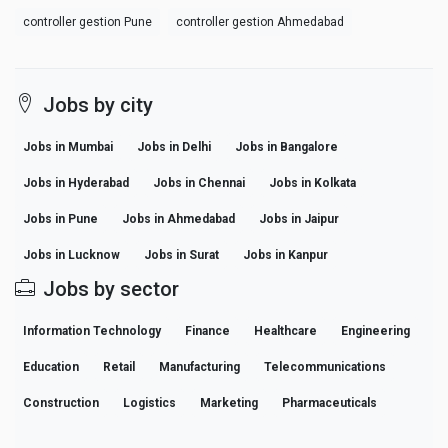
controller gestion Pune
controller gestion Ahmedabad
Jobs by city
Jobs in Mumbai
Jobs in Delhi
Jobs in Bangalore
Jobs in Hyderabad
Jobs in Chennai
Jobs in Kolkata
Jobs in Pune
Jobs in Ahmedabad
Jobs in Jaipur
Jobs in Lucknow
Jobs in Surat
Jobs in Kanpur
Jobs by sector
Information Technology
Finance
Healthcare
Engineering
Education
Retail
Manufacturing
Telecommunications
Construction
Logistics
Marketing
Pharmaceuticals