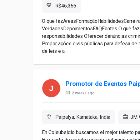
R$46,366
O que fazÁreasFormaçãoHabilidadesCarreir
VerdadesDepoimentosFAQFontes O que faz um
responsabilidades Oferecer denúncias crimi
Propor ações civis públicas para defesa de d
de leis e a...
Promotor de Eventos Pai
2 weeks ago
Paipalya, Karnataka, India
JM 
En Colsubsidio buscamos el mejor talento pa
Haz parte de nuestro equipo, estamos e