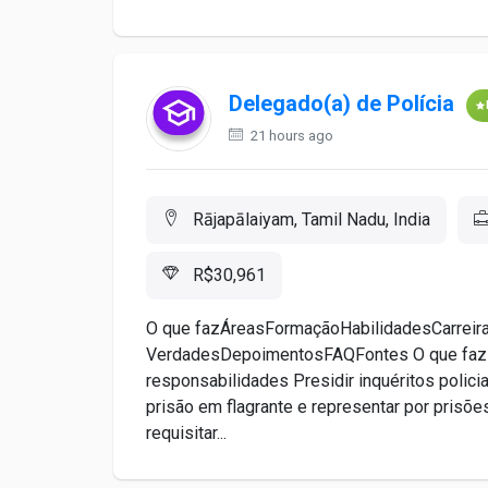
Delegado(a) de Polícia
21 hours ago
Rājapālaiyam, Tamil Nadu, India
R$30,961
O que fazÁreasFormaçãoHabilidadesCarreir
VerdadesDepoimentosFAQFontes O que faz um
responsabilidades Presidir inquéritos polici
prisão em flagrante e representar por prisõe
requisitar...