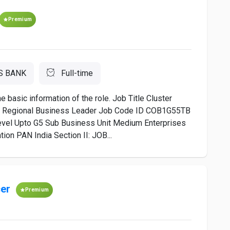
Premium
S BANK
Full-time
asic information of the role. Job Title Cluster
/ Regional Business Leader Job Code ID COB1G55TB
evel Upto G5 Sub Business Unit Medium Enterprises
n PAN India Section II: JOB...
cer
Premium