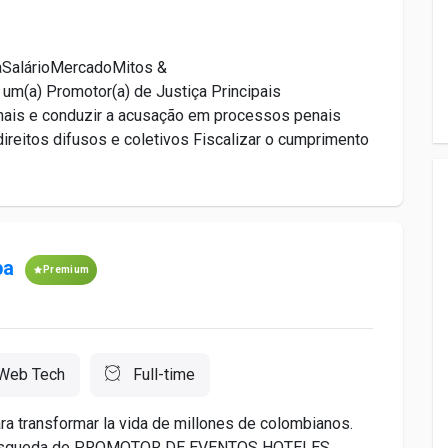
aSalárioMercadoMitos &
(a) Promotor(a) de Justiça Principais
nais e conduzir a acusação em processos penais
ireitos difusos e coletivos Fiscalizar o cumprimento
pa
Premium
Web Tech
Full-time
ra transformar la vida de millones de colombianos.
n búsqueda de PROMOTOR DE EVENTOS HOTELES