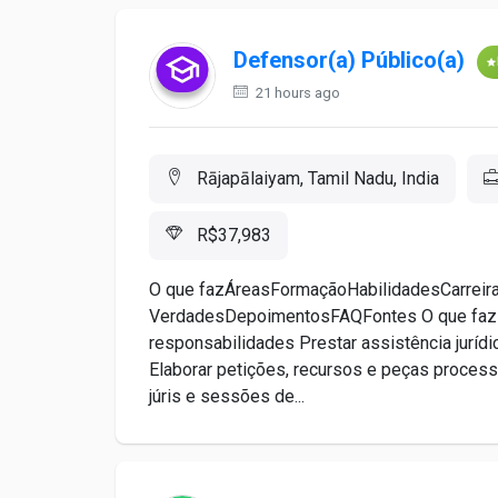
Defensor(a) Público(a)
21 hours ago
Rājapālaiyam, Tamil Nadu, India
R$37,983
O que fazÁreasFormaçãoHabilidadesCarreir
VerdadesDepoimentosFAQFontes O que faz um
responsabilidades Prestar assistência jurídic
Elaborar petições, recursos e peças proces
júris e sessões de...