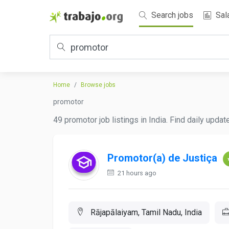
Search jobs
Sal
Home
Browse jobs
promotor
49 promotor job listings in India. Find daily upda
Promotor(a) de Justiça
21 hours ago
Rājapālaiyam, Tamil Nadu, India