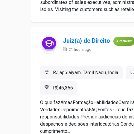
subordinates of sales executives, administr
ladies. Visiting the customers such as retailer
Juiz(a) de Direito
Premium
21 hours ago
Rājapālaiyam, Tamil Nadu, India
R$46,366
O que fazÁreasFormaçãoHabilidadesCarreir
VerdadesDepoimentosFAQFontes O que faz um
responsabilidades Presidir audiências de ins
despachos e decisões interlocutórias Conduz
cumprimento...