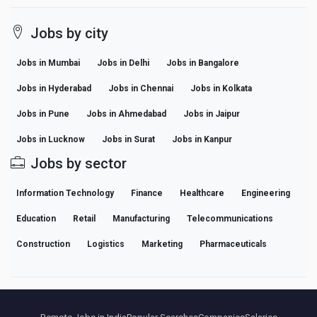
Jobs by city
Jobs in Mumbai
Jobs in Delhi
Jobs in Bangalore
Jobs in Hyderabad
Jobs in Chennai
Jobs in Kolkata
Jobs in Pune
Jobs in Ahmedabad
Jobs in Jaipur
Jobs in Lucknow
Jobs in Surat
Jobs in Kanpur
Jobs by sector
Information Technology
Finance
Healthcare
Engineering
Education
Retail
Manufacturing
Telecommunications
Construction
Logistics
Marketing
Pharmaceuticals