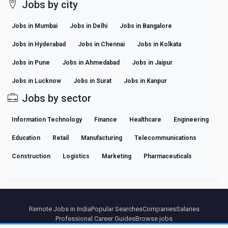
Jobs by city
Jobs in Mumbai
Jobs in Delhi
Jobs in Bangalore
Jobs in Hyderabad
Jobs in Chennai
Jobs in Kolkata
Jobs in Pune
Jobs in Ahmedabad
Jobs in Jaipur
Jobs in Lucknow
Jobs in Surat
Jobs in Kanpur
Jobs by sector
Information Technology
Finance
Healthcare
Engineering
Education
Retail
Manufacturing
Telecommunications
Construction
Logistics
Marketing
Pharmaceuticals
Remote Jobs in India
Popular Searches
Companies
Salaries
Professional Career Guides
Browse jobs