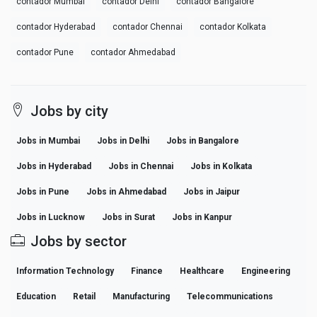
contador Mumbai
contador Delhi
contador Bangalore
contador Hyderabad
contador Chennai
contador Kolkata
contador Pune
contador Ahmedabad
Jobs by city
Jobs in Mumbai
Jobs in Delhi
Jobs in Bangalore
Jobs in Hyderabad
Jobs in Chennai
Jobs in Kolkata
Jobs in Pune
Jobs in Ahmedabad
Jobs in Jaipur
Jobs in Lucknow
Jobs in Surat
Jobs in Kanpur
Jobs by sector
Information Technology
Finance
Healthcare
Engineering
Education
Retail
Manufacturing
Telecommunications