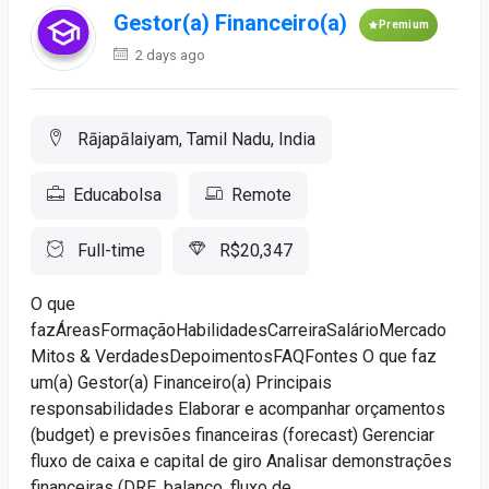
Gestor(a) Financeiro(a)
Premium
2 days ago
Rājapālaiyam, Tamil Nadu, India
Educabolsa
Remote
Full-time
R$20,347
O que
fazÁreasFormaçãoHabilidadesCarreiraSalárioMercado
Mitos & VerdadesDepoimentosFAQFontes O que faz
um(a) Gestor(a) Financeiro(a) Principais
responsabilidades Elaborar e acompanhar orçamentos
(budget) e previsões financeiras (forecast) Gerenciar
fluxo de caixa e capital de giro Analisar demonstrações
financeiras (DRE, balanço, fluxo de...