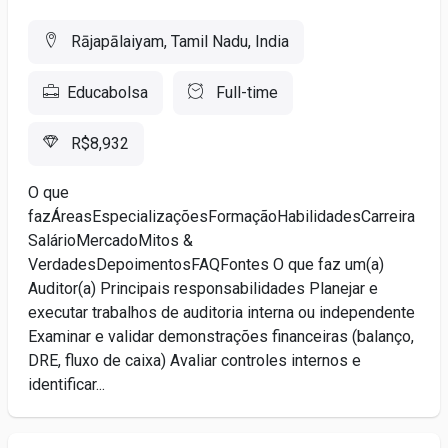
Rājapālaiyam, Tamil Nadu, India
Educabolsa
Full-time
R$8,932
O que
fazÁreasEspecializaçõesFormaçãoHabilidadesCarreira
SalárioMercadoMitos &
VerdadesDepoimentosFAQFontes O que faz um(a)
Auditor(a) Principais responsabilidades Planejar e
executar trabalhos de auditoria interna ou independente
Examinar e validar demonstrações financeiras (balanço,
DRE, fluxo de caixa) Avaliar controles internos e
identificar...