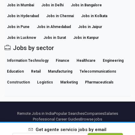
Jobs in Mumbai
Jobs in Delhi
Jobs in Bangalore
Jobs in Hyderabad
Jobs in Chennai
Jobs in Kolkata
Jobs in Pune
Jobs in Ahmedabad
Jobs in Jaipur
Jobs in Lucknow
Jobs in Surat
Jobs in Kanpur
Jobs by sector
Information Technology
Finance
Healthcare
Engineering
Education
Retail
Manufacturing
Telecommunications
Construction
Logistics
Marketing
Pharmaceuticals
Remote Jobs in India
Popular Searches
Companies
Salaries
Professional Career Guides
Browse jobs
Get
agente servicio
jobs by email
Partners
Legal notice
Privacy
Terms
Premium terms
Cancel Premium
About Us